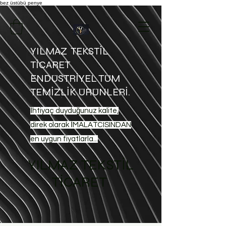
bez üstübü
penye
YILMAZ TEKSTİL
TİCARET
ENDÜSTRİYEL TÜM
TEMİZLİK ÜRÜNLERİ.
İhtiyaç duyduğunuz kalite,
direk olarak İMALATCISINDAN
en uygun fiyatlarla...
YILMAZ TEKSTİL
TİCARET