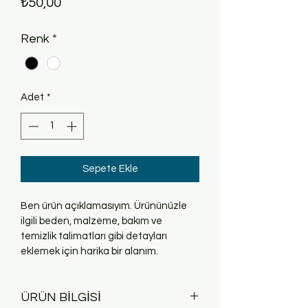
Fiyat
₺50,00
Renk
*
Adet
*
Sepete Ekle
Ben ürün açıklamasıyım. Ürününüzle 
ilgili beden, malzeme, bakım ve 
temizlik talimatları gibi detayları 
eklemek için harika bir alanım.
ÜRÜN BİLGİSİ