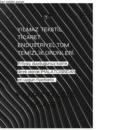
bez üstübü
penye
YILMAZ TEKSTİL
TİCARET
ENDÜSTRİYEL TÜM
TEMİZLİK ÜRÜNLERİ.
İhtiyaç duyduğunuz kalite,
direk olarak İMALATCISINDAN
en uygun fiyatlarla...
YILMAZ TEKSTİL
TİCARET