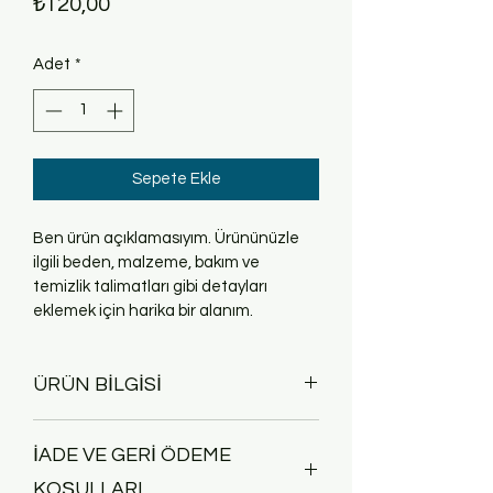
Fiyat
₺120,00
Adet
*
Sepete Ekle
Ben ürün açıklamasıyım. Ürününüzle 
ilgili beden, malzeme, bakım ve 
temizlik talimatları gibi detayları 
eklemek için harika bir alanım.
ÜRÜN BİLGİSİ
Ben ürün bilgisiyim. Ürününüzle ilgili 
İADE VE GERİ ÖDEME
beden, malzeme, bakım ve temizlik 
talimatları gibi bilgileri eklemek için 
KOŞULLARI