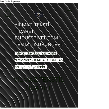
bez üstübü
penye
YILMAZ TEKSTİL
TİCARET
ENDÜSTRİYEL TÜM
TEMİZLİK ÜRÜNLERİ.
İhtiyaç duyduğunuz kalite,
direk olarak İMALATCISINDAN
en uygun fiyatlarla...
YILMAZ TEKSTİL
TİCARET